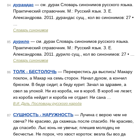
дурандас
— см. дурак Словарь синонимов русского языка.
84
Практический справочник. М.: Русский язык. З. Е.
Александрова. 2011. дурандас сущ., кол во синонимов: 27 •
…
Словарь синонимов
дурило
— см. дурак Словарь синонимов русского языка.
85
Практический справочник. М.: Русский язык. З. Е.
Александрова. 2011. дурило сущ., кол во синонимов: 27 • …
Словарь синонимов
ТОЛК - БЕСТОЛОЧЬ
— Перекрестись да выспись! Макару
86
поклон, а Макар на семь сторон. Начал духом, а кончил
брюхом. В беде сидит, а беду курит. Зачал за здравие, а
свел за упокой. Ни из короба, ни в короб. В короб не лезет,
из короба нейдет и короба не отдает. Ни сана …
В.И. Даль. Пословицы русского народа
СУЩНОСТЬ - НАРУЖНОСТЬ
— Лучина с верою чем не
87
свеча? Не красиво, да скажешь после спасибо. Не красиво,
да спасибо. Лыс конь не увечье; плешив молодец не
бесчестье. Не порок, что хвост короток: везла бы воз да